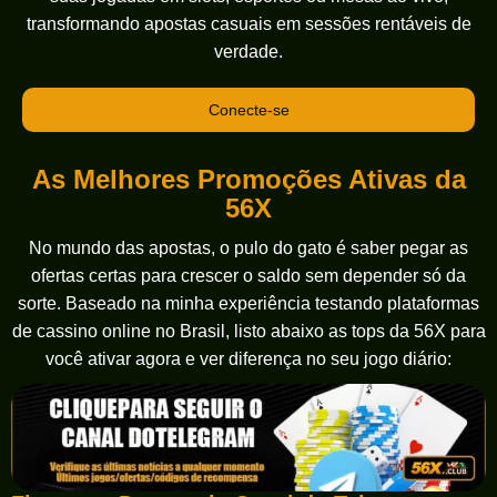
transformando apostas casuais em sessões rentáveis de
verdade.
Conecte-se
As Melhores Promoções Ativas da
56X
No mundo das apostas, o pulo do gato é saber pegar as
ofertas certas para crescer o saldo sem depender só da
sorte. Baseado na minha experiência testando plataformas
de cassino online no Brasil, listo abaixo as tops da 56X para
você ativar agora e ver diferença no seu jogo diário: