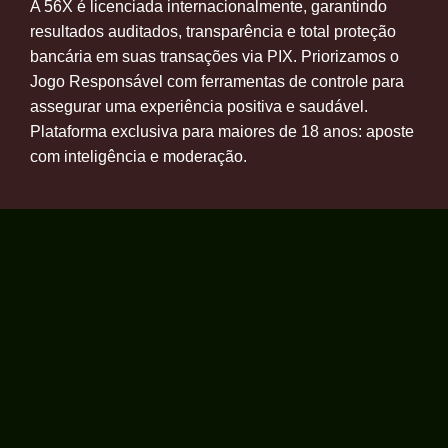
A 56X é licenciada internacionalmente, garantindo
resultados auditados, transparência e total proteção
bancária em suas transações via PIX. Priorizamos o
Jogo Responsável com ferramentas de controle para
assegurar uma experiência positiva e saudável.
Plataforma exclusiva para maiores de 18 anos: aposte
com inteligência e moderação.